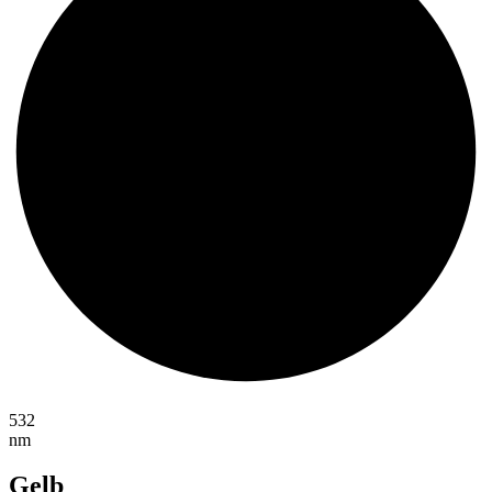
532
nm
Gelb