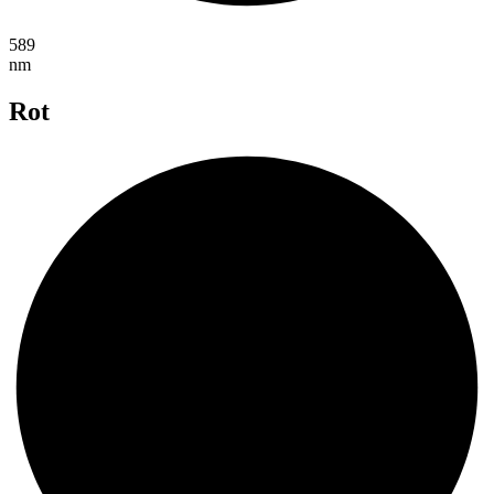
589
nm
Rot